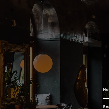
Им
E-m