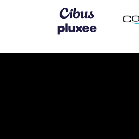
טלפון
שם העסק