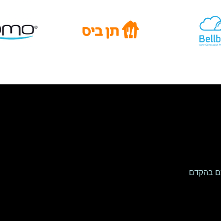
שם
כם בהקדם
דוא"ל